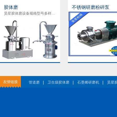
胶体磨
不锈钢研磨粉碎泵
昊星胶体磨设备规格型号多样，各类胶体磨 ★ 智能低温胶体磨 ★分散胶体磨★返流式胶体磨★钛白粉研磨机★立式胶体磨★分体式胶体磨★封闭式胶体磨★卧式胶体磨★管线式胶体磨★粉碎泵★研磨泵★…
友情链接
管道磨
卫生级胶体磨
石墨烯研磨机
昊星